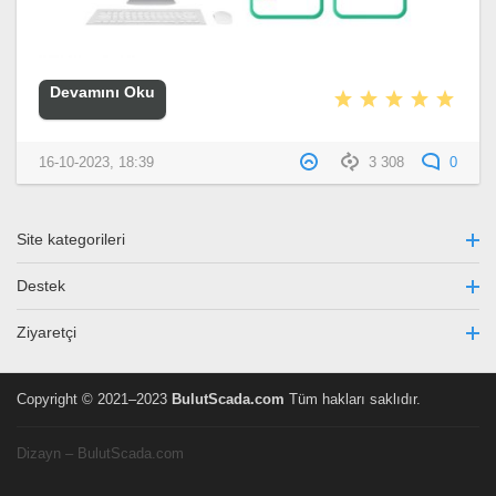
Devamını Oku
16-10-2023, 18:39
3 308
0
Site kategorileri
Destek
Ziyaretçi
Copyright © 2021–2023
BulutScada.com
Tüm hakları saklıdır.
Dizayn – BulutScada.com