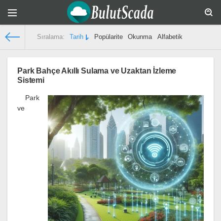
Sıralama:
Tarih
Popülarite
Okunma
Alfabetik
Bulut Scada
» Sitedeki son makaleler
Park Bahçe Akıllı Sulama ve Uzaktan İzleme
Sistemi
Park
ve