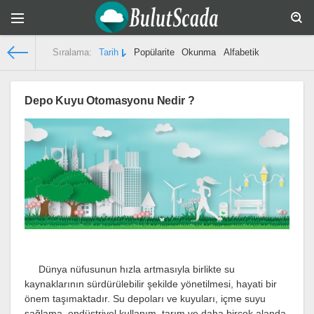
Sıralama:
Tarih
Popülarite
Okunma
Alfabetik
Bulut Scada
» Makaleler 26.10.2023
Depo Kuyu Otomasyonu Nedir ?
Dünya nüfusunun hızla artmasıyla birlikte su
kaynaklarının sürdürülebilir şekilde yönetilmesi, hayati bir
önem taşımaktadır. Su depoları ve kuyuları, içme suyu
sağlama, endüstriyel kullanım, tarım ve daha birçok alanda