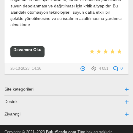
suyun depolanması ve dağıtılması için kritik altyapıdır. Bu
alandaki otomasyon teknolojileri, suyun daha etkili bir
şekilde yönetilmesine ve su israfının azaltılmasına yardımcı
olmaktadır.
Devamını Oku
26-10-2023, 14:36
4 051
0
Site kategorileri
Destek
Ziyaretçi
Copyright © 2021–2023
BulutScada.com
Tüm hakları saklıdır.